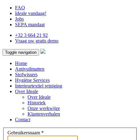
FAQ
Ideale vandaag!
Jobs
SEPA mandaat
+32 3 664 21 92
Vraag uw gratis demo
Toggle navigation
Home
Antivuilmatten
Stofwissers
Hygiëne Services
Interieurtextiel reiniging
Over Ideale
Over Ideale
Historiek
Onze werkwijze
Klantenverhalen
Contact
Gebruikersnaam
*