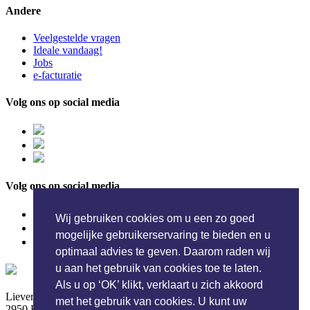
Andere
Veelgestelde vragen
Ideale vandaag!
Jobs
e-facturatie
Volg ons op social media
Volg ons op social media
Wij gebruiken cookies om u een zo goed
mogelijke gebruikerservaring te bieden en u
optimaal advies te geven. Daarom raden wij
u aan het gebruik van cookies toe te laten.
Wasserij Ideale NV
Als u op ‘OK’ klikt, verklaart u zich akkoord
Lieven Gevaertstraat 15
met het gebruik van cookies. U kunt uw
2950 Kapellen - België