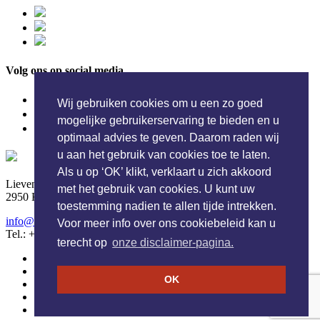
Volg ons op social media
Wij gebruiken cookies om u een zo goed
mogelijke gebruikerservaring te bieden en u
optimaal advies te geven. Daarom raden wij
u aan het gebruik van cookies toe te laten.
Wasserij Ideale NV
Als u op ‘OK’ klikt, verklaart u zich akkoord
Lieven Gevaertstraat 15
met het gebruik van cookies. U kunt uw
2950 Kapellen - België
toestemming nadien te allen tijde intrekken.
info@ideale.be
Voor meer info over ons cookiebeleid kan u
Tel.: +32 3 664 21 92
terecht op
onze disclaimer-pagina.
Copyright 2026
Algemene voorwaarden
OK
Disclaimer
Sitemap
XML Sitemap