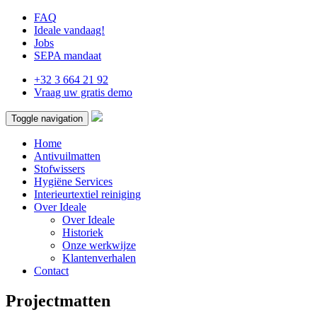
FAQ
Ideale vandaag!
Jobs
SEPA mandaat
+32 3 664 21 92
Vraag uw gratis demo
Toggle navigation
Home
Antivuilmatten
Stofwissers
Hygiëne Services
Interieurtextiel reiniging
Over Ideale
Over Ideale
Historiek
Onze werkwijze
Klantenverhalen
Contact
Projectmatten